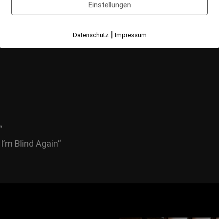
el Grape Ale“
Einstellungen
ple“
|
Datenschutz
Impressum
“
I’m Blind Again“