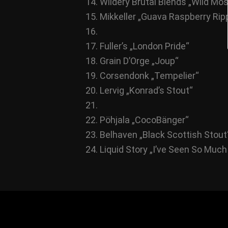
Wildery Brutal Blends „Wild Mos
Mikkeller „Guava Raspberry Rip
Fuller’s „London Pride“
Grain D’Orge „Joup“
Corsendonk „Tempelier“
Lervig „Konrad’s Stout“
Pöhjala „CocoBänger“
Belhaven „Black Scottish Stout
Liquid Story „I’ve Seen So Much 