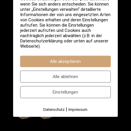
Tel.: 0241
90101590
wenn Sie sich anders entscheiden. Sie können
unter „Einstellungen verwalten“ detaillierte
Informationen der von uns eingesetzten Arten
Generelle Anfragen und Tastings:
von Cookies erhalten und deren Einstellungen
info@hopfenundmalz.de
aufrufen. Sie können die Einstellungen
jederzeit aufrufen und Cookies auch
nachträglich jederzeit abwählen (z.B. in der
Rund ums Brauen (Braukurse etc.):
Datenschutzerklärung oder unten auf unserer
Webseite).
info@hopfenundmalz.de
Alle akzeptieren
Öffnungszeiten:
Alle ablehnen
Mo – Sa 12:00 Uhr – Last Call
Einstellungen
Sonntag: 16:00 Uhr – Last Call
|
Datenschutz
Impressum