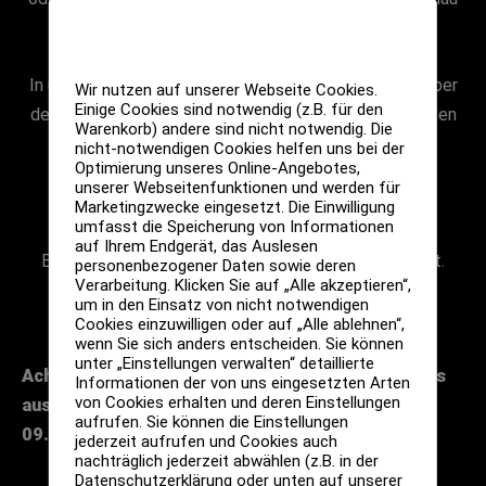
das Richtige für dich!
In unseren Braukursen erfahren die Teilnehmer alles über
Wir nutzen auf unserer Webseite Cookies.
Einige Cookies sind notwendig (z.B. für den
den Brauprozess, die Rohstoffe und die Besonderheiten
Warenkorb) andere sind nicht notwendig. Die
einzelner Bierstile.
nicht-notwendigen Cookies helfen uns bei der
Optimierung unseres Online-Angebotes,
unserer Webseitenfunktionen und werden für
Jeden ersten Samstag im Monat findet bei uns ein
Marketingzwecke eingesetzt. Die Einwilligung
umfasst die Speicherung von Informationen
öffentlicher Braukurs statt, für den du dich als
auf Ihrem Endgerät, das Auslesen
Einzelperson oder mit einer Gruppe anmelden kannst.
personenbezogener Daten sowie deren
Verarbeitung. Klicken Sie auf „Alle akzeptieren“,
um in den Einsatz von nicht notwendigen
Cookies einzuwilligen oder auf „Alle ablehnen“,
wenn Sie sich anders entscheiden. Sie können
unter „Einstellungen verwalten“ detaillierte
Achtung!!! Im September 2023 findet der Braukurs
Informationen der von uns eingesetzten Arten
von Cookies erhalten und deren Einstellungen
ausnahmsweise am 2. Samstag statt, also am
aufrufen. Sie können die Einstellungen
09.09.2023!!!
jederzeit aufrufen und Cookies auch
nachträglich jederzeit abwählen (z.B. in der
Datenschutzerklärung oder unten auf unserer