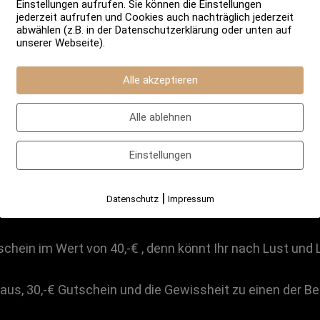
Einstellungen aufrufen. Sie können die Einstellungen
jederzeit aufrufen und Cookies auch nachträglich jederzeit
abwählen (z.B. in der Datenschutzerklärung oder unten auf
unserer Webseite).
Alle akzeptieren
kommt mit dem
Quizkönig
zu uns in den Bierladen und lä
Alle ablehnen
Einstellungen
auf dem Kasten habt und wofür Ihr Euch in der Schule/an d
|
Datenschutz
Impressum
it noch nicht geschehen und dann kann es los gehen!
schein im Wert von 40,-€ , denn könnt Ihr nach Lust und
 aus, 30,-€ Gutschein und die Gewissheit zu einen der Be