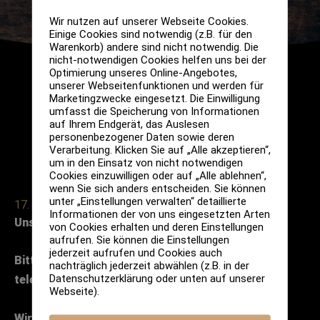
Wir nutzen auf unserer Webseite Cookies.
Einige Cookies sind notwendig (z.B. für den
Warenkorb) andere sind nicht notwendig. Die
nicht-notwendigen Cookies helfen uns bei der
Optimierung unseres Online-Angebotes,
unserer Webseitenfunktionen und werden für
Marketingzwecke eingesetzt. Die Einwilligung
umfasst die Speicherung von Informationen
auf Ihrem Endgerät, das Auslesen
personenbezogener Daten sowie deren
Verarbeitung. Klicken Sie auf „Alle akzeptieren“,
um in den Einsatz von nicht notwendigen
Cookies einzuwilligen oder auf „Alle ablehnen“,
wenn Sie sich anders entscheiden. Sie können
unter „Einstellungen verwalten“ detaillierte
17. November 2022
Informationen der von uns eingesetzten Arten
Unser offenes Tasting am Donnerstag.
von Cookies erhalten und deren Einstellungen
aufrufen. Sie können die Einstellungen
jederzeit aufrufen und Cookies auch
B
itte
nur
unter Voranmeldung per Mail oder
nachträglich jederzeit abwählen (z.B. in der
Datenschutzerklärung oder unten auf unserer
telefonisch.
Webseite).
Wir freuen uns auf Euch!