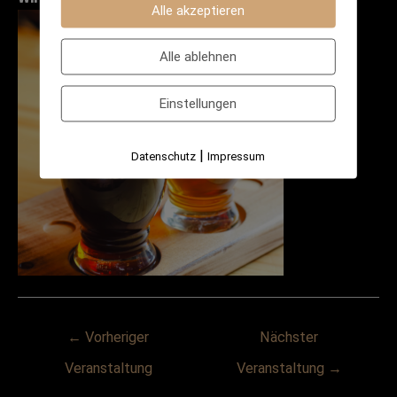
Alle akzeptieren
Alle ablehnen
Einstellungen
|
Datenschutz
Impressum
Post
←
Vorheriger
Nächster
navigation
Veranstaltung
Veranstaltung
→