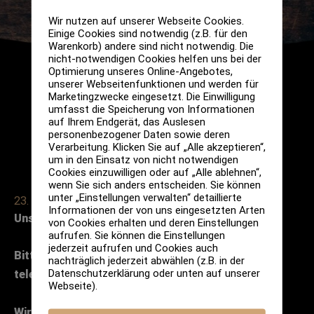
Wir nutzen auf unserer Webseite Cookies.
Einige Cookies sind notwendig (z.B. für den
Warenkorb) andere sind nicht notwendig. Die
nicht-notwendigen Cookies helfen uns bei der
Optimierung unseres Online-Angebotes,
unserer Webseitenfunktionen und werden für
Marketingzwecke eingesetzt. Die Einwilligung
umfasst die Speicherung von Informationen
auf Ihrem Endgerät, das Auslesen
personenbezogener Daten sowie deren
Verarbeitung. Klicken Sie auf „Alle akzeptieren“,
um in den Einsatz von nicht notwendigen
Cookies einzuwilligen oder auf „Alle ablehnen“,
wenn Sie sich anders entscheiden. Sie können
unter „Einstellungen verwalten“ detaillierte
23. November 2022
Informationen der von uns eingesetzten Arten
Unser offenes Tasting am Mittwoch
von Cookies erhalten und deren Einstellungen
aufrufen. Sie können die Einstellungen
jederzeit aufrufen und Cookies auch
B
itte
nur
unter Voranmeldung per Mail oder
nachträglich jederzeit abwählen (z.B. in der
Datenschutzerklärung oder unten auf unserer
telefonisch.
Webseite).
Wir freuen uns auf Euch!