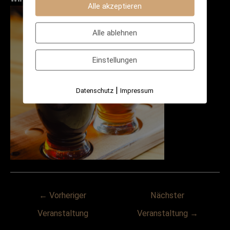
Alle akzeptieren
Alle ablehnen
Einstellungen
|
Datenschutz
Impressum
Post
←
Vorheriger
Nächster
navigation
Veranstaltung
Veranstaltung
→